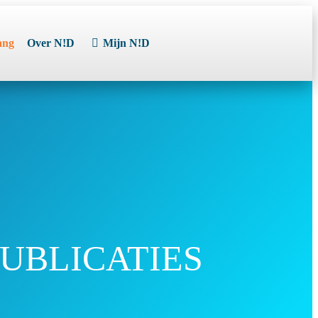
ang
Over N!D
Mijn N!D
UBLICATIES