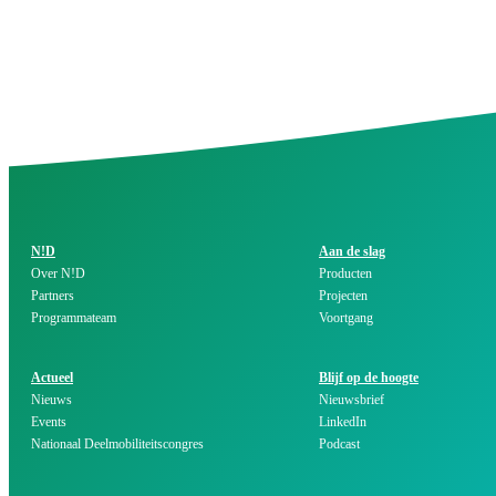
N!D
Aan de slag
Over N!D
Producten
Partners
Projecten
Programmateam
Voortgang
Actueel
Blijf op de hoogte
Nieuws
Nieuwsbrief
Events
LinkedIn
Nationaal Deelmobiliteitscongres
Podcast