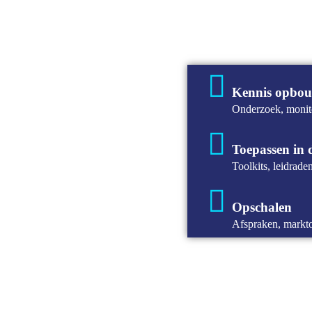
Kennis opbo
Onderzoek, monit
Toepassen in 
Toolkits, leidrad
Opschalen
Afspraken, markto